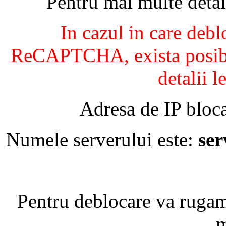
Pentru mai multe detal
In cazul in care debl
ReCAPTCHA, exista posibil
detalii l
Adresa de IP bloca
Numele serverului este:
se
Pentru deblocare va ruga
m